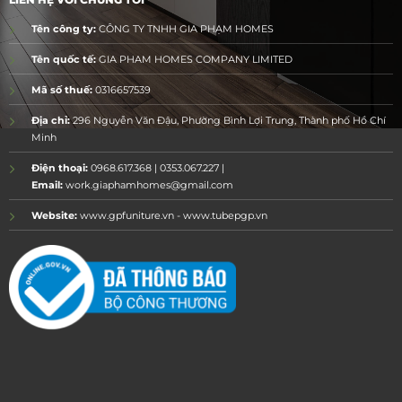
Tên công ty:
CÔNG TY TNHH GIA PHẠM HOMES
Tên quốc tế:
GIA PHAM HOMES COMPANY LIMITED
Mã số thuế:
0316657539
Địa chỉ:
296 Nguyễn Văn Đậu, Phường Bình Lợi Trung, Thành phố Hồ Chí
Minh
Điện thoại:
0968.617.368 | 0353.067.227 |
Email:
work.giaphamhomes@gmail.com
Website:
www.gpfuniture.vn - www.tubepgp.vn