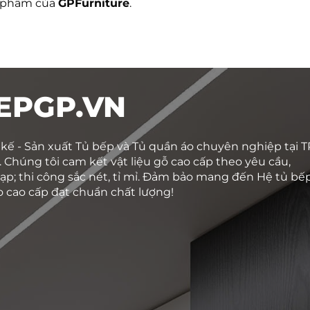
n phẩm của
GPFurniture
.
EPGP.VN
 kế - Sản xuất Tủ bếp và Tủ quần áo chuyên nghiệp tại T
 Chúng tôi cam kết vật liệu gỗ cao cấp theo yêu cầu,
ạp; thi công sắc nét, tỉ mỉ. Đảm bảo mang đến Hệ tủ bế
o cao cấp đạt chuẩn chất lượng!