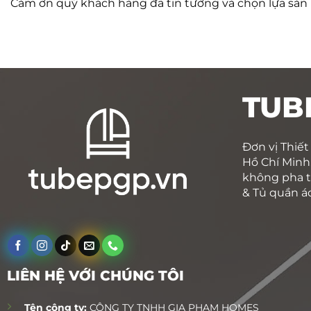
Cảm ơn quý khách hàng đã tin tưởng và chọn lựa sả
TUB
Đơn vị Thiết
Hồ Chí Minh.
không pha t
& Tủ quần á
LIÊN HỆ VỚI CHÚNG TÔI
Tên công ty:
CÔNG TY TNHH GIA PHẠM HOMES