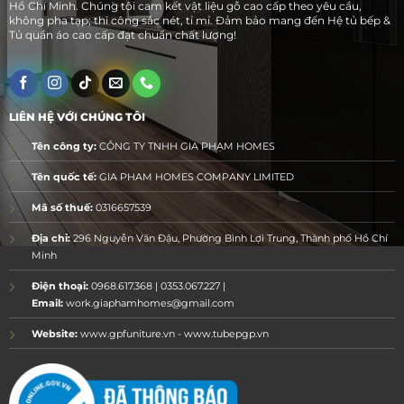
Hồ Chí Minh. Chúng tôi cam kết vật liệu gỗ cao cấp theo yêu cầu,
không pha tạp; thi công sắc nét, tỉ mỉ. Đảm bảo mang đến Hệ tủ bếp &
Tủ quần áo cao cấp đạt chuẩn chất lượng!
LIÊN HỆ VỚI CHÚNG TÔI
Tên công ty:
CÔNG TY TNHH GIA PHẠM HOMES
Tên quốc tế:
GIA PHAM HOMES COMPANY LIMITED
Mã số thuế:
0316657539
Địa chỉ:
296 Nguyễn Văn Đậu, Phường Bình Lợi Trung, Thành phố Hồ Chí
Minh
Điện thoại:
0968.617.368 | 0353.067.227 |
Email:
work.giaphamhomes@gmail.com
Website:
www.gpfuniture.vn - www.tubepgp.vn