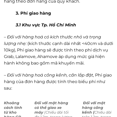
hàng theo đơn hàng của quý khách.
3. Phí giao hàng
3.1 Khu vực Tp. Hồ Chí Minh
– Đối với hàng hoá có kích thước nhỏ và trọng
lượng nhẹ:
(kích thước cạnh dài nhất <40cm và dưới
10kg), Phí giao hàng sẽ được tính theo phí dịch vụ
Grab, Lalamove, Ahamove áp dụng mức giá hiện
hành không bao gồm mã khuyến mãi.
– Đối với hàng hoá cồng kềnh, cần lắp đặt,
Phí giao
hàng của đơn hàng được tính theo biểu phí như
sau:
Khoảng
Đối với mặt hàng
Đối với mặt
cách tính
có thể giao xe
hàng cồng
từ kho
máy
(Chiều dài tối
kềnh (
Chiều dài
hàng GP
đa 1,2m, trọng lượng
trên 1,2m, trọng