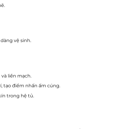
ẽ.
 dàng vệ sinh.
và liền mạch.
rí, tạo điểm nhấn ấm cúng.
ín trong hệ tủ.