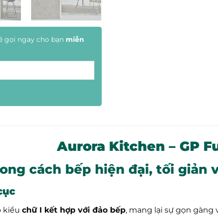
ẽ gọi ngay cho bạn
miễn
Aurora Kitchen – GP F
ong cách bếp hiện đại, tối giản v
cục
o kiểu
chữ I kết hợp với đảo bếp
, mang lại sự gọn gàng 