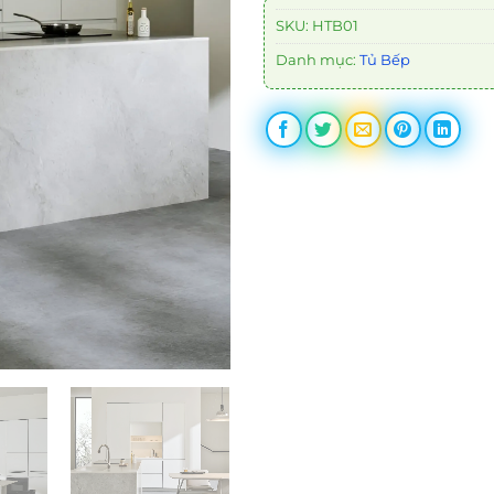
SKU:
HTB01
Danh mục:
Tủ Bếp