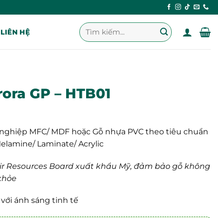
Tìm
LIÊN HỆ
kiếm:
rora GP – HTB01
nghiệp MFC/ MDF hoặc Gỗ nhựa PVC theo tiêu chuẩn
elamine/ Laminate/ Acrylic
a Air Resources Board xuất khẩu Mỹ, đảm bảo gỗ không
 khỏe
n với ánh sáng tinh tế