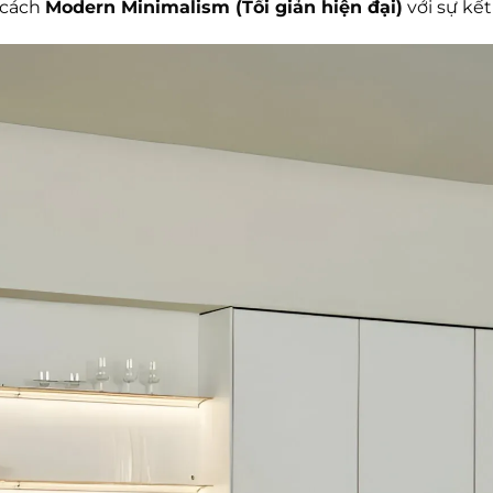
 cách
Modern Minimalism (Tối giản hiện đại)
với sự kế