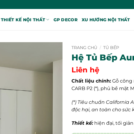
THIẾT KẾ NỘI THẤT
GP DECOR
XU HƯỚNG NỘI THẤT
TRANG CHỦ
/
TỦ BẾP
Hệ Tủ Bếp Au
Liên hệ
Chất liệu chính:
Gỗ công 
CARB P2 (*), phủ bề mặt M
(*) Tiêu chuẩn Californi
độc hại, an toàn cho sức
Thiết kế:
hiện đại, tối giả