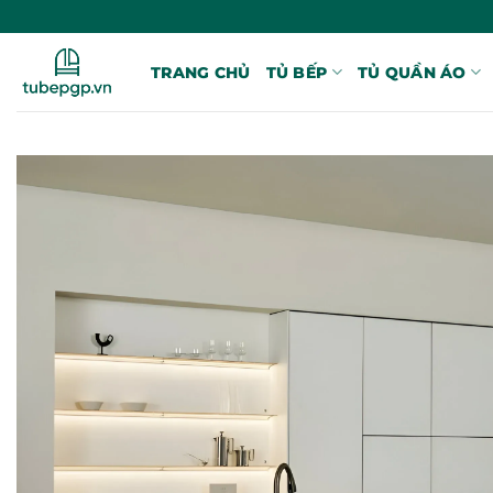
Bỏ
qua
nội
TRANG CHỦ
TỦ BẾP
TỦ QUẦN ÁO
dung