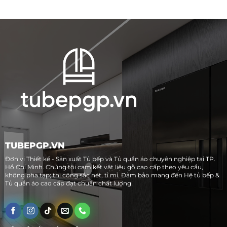
TUBEPGP.VN
Đơn vị Thiết kế - Sản xuất Tủ bếp và Tủ quần áo chuyên nghiệp tại TP.
Hồ Chí Minh. Chúng tôi cam kết vật liệu gỗ cao cấp theo yêu cầu,
không pha tạp; thi công sắc nét, tỉ mỉ. Đảm bảo mang đến Hệ tủ bếp &
Tủ quần áo cao cấp đạt chuẩn chất lượng!