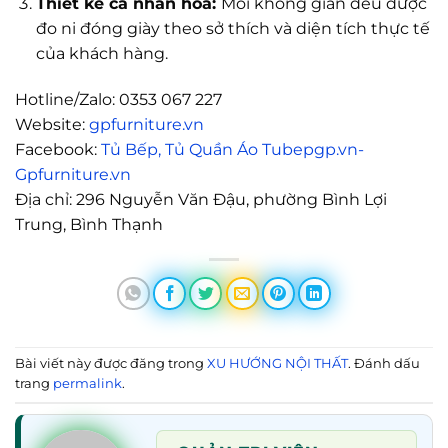
Thiết kế cá nhân hóa:
Mỗi không gian đều được
đo ni đóng giày theo sở thích và diện tích thực tế
của khách hàng.
Hotline/Zalo: 0353 067 227
Website:
gpfurniture.vn
Facebook:
Tủ Bếp, Tủ Quần Áo Tubepgp.vn-
Gpfurniture.vn
Địa chỉ: 296 Nguyễn Văn Đậu, phường Bình Lợi
Trung, Bình Thạnh
Bài viết này được đăng trong
XU HƯỚNG NỘI THẤT
. Đánh dấu
trang
permalink
.