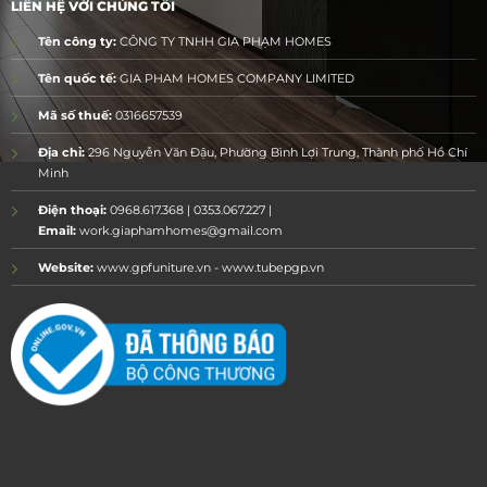
LIÊN HỆ VỚI CHÚNG TÔI
Tên công ty:
CÔNG TY TNHH GIA PHẠM HOMES
Tên quốc tế:
GIA PHAM HOMES COMPANY LIMITED
Mã số thuế:
0316657539
Địa chỉ:
296 Nguyễn Văn Đậu, Phường Bình Lợi Trung, Thành phố Hồ Chí
Minh
Điện thoại:
0968.617.368 | 0353.067.227 |
Email:
work.giaphamhomes@gmail.com
Website:
www.gpfuniture.vn - www.tubepgp.vn