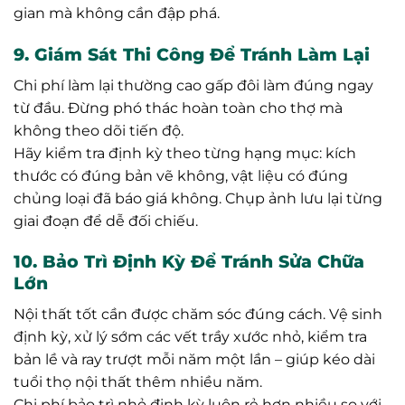
gian mà không cần đập phá.
9. Giám Sát Thi Công Để Tránh Làm Lại
Chi phí làm lại thường cao gấp đôi làm đúng ngay
từ đầu. Đừng phó thác hoàn toàn cho thợ mà
không theo dõi tiến độ.
Hãy kiểm tra định kỳ theo từng hạng mục: kích
thước có đúng bản vẽ không, vật liệu có đúng
chủng loại đã báo giá không. Chụp ảnh lưu lại từng
giai đoạn để dễ đối chiếu.
10. Bảo Trì Định Kỳ Để Tránh Sửa Chữa
Lớn
Nội thất tốt cần được chăm sóc đúng cách. Vệ sinh
định kỳ, xử lý sớm các vết trầy xước nhỏ, kiểm tra
bản lề và ray trượt mỗi năm một lần – giúp kéo dài
tuổi thọ nội thất thêm nhiều năm.
Chi phí bảo trì nhỏ định kỳ luôn rẻ hơn nhiều so với