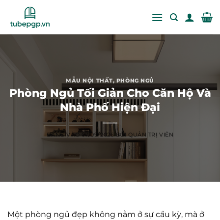
Bỏ
qua
nội
dung
MẪU NỘI THẤT
,
PHÒNG NGỦ
Phòng Ngủ Tối Giản Cho Căn Hộ Và
Nhà Phố Hiện Đại
ĐĂNG VÀO
07/09/2026
BỞI
QUẢN TRỊ VIÊN
Một phòng ngủ đẹp không nằm ở sự cầu kỳ, mà ở