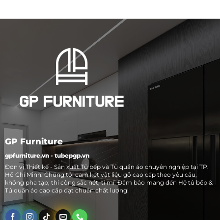
GP Furniture
gpfurniture.vn - tubepgp.vn
Đơn vị Thiết kế - Sản xuất Tủ bếp và Tủ quần áo chuyên nghiệp tại TP.
Hồ Chí Minh. Chúng tôi cam kết vật liệu gỗ cao cấp theo yêu cầu,
không pha tạp; thi công sắc nét, tỉ mỉ. Đảm bảo mang đến Hệ tủ bếp &
Tủ quần áo cao cấp đạt chuẩn chất lượng!