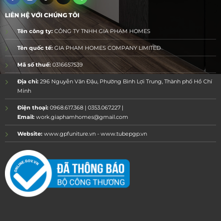
LIÊN HỆ VỚI CHÚNG TÔI
Tên công ty:
CÔNG TY TNHH GIA PHẠM HOMES
Tên quốc tế:
GIA PHAM HOMES COMPANY LIMITED
Mã số thuế:
0316657539
Địa chỉ:
296 Nguyễn Văn Đậu, Phường Bình Lợi Trung, Thành phố Hồ Chí
Minh
Điện thoại:
0968.617.368 | 0353.067.227 |
Email:
work.giaphamhomes@gmail.com
Website:
www.gpfuniture.vn - www.tubepgp.vn