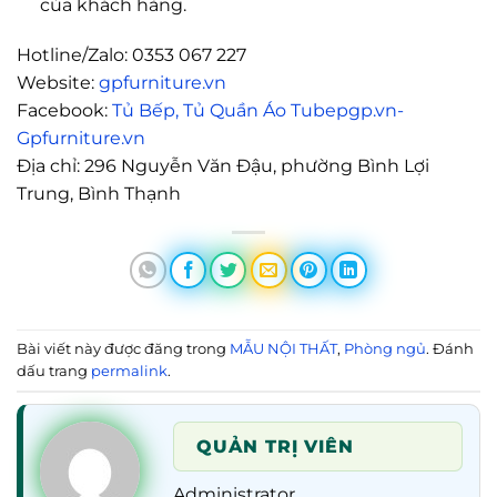
của khách hàng.
Hotline/Zalo: 0353 067 227
Website:
gpfurniture.vn
Facebook:
Tủ Bếp, Tủ Quần Áo Tubepgp.vn-
Gpfurniture.vn
Địa chỉ: 296 Nguyễn Văn Đậu, phường Bình Lợi
Trung, Bình Thạnh
Bài viết này được đăng trong
MẪU NỘI THẤT
,
Phòng ngủ
. Đánh
dấu trang
permalink
.
QUẢN TRỊ VIÊN
Administrator