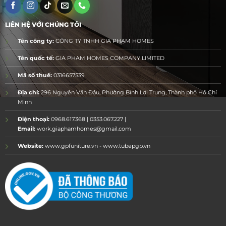
LIÊN HỆ VỚI CHÚNG TÔI
Tên công ty:
CÔNG TY TNHH GIA PHẠM HOMES
Tên quốc tế:
GIA PHAM HOMES COMPANY LIMITED
Mã số thuế:
0316657539
Địa chỉ:
296 Nguyễn Văn Đậu, Phường Bình Lợi Trung, Thành phố Hồ Chí
Minh
Điện thoại:
0968.617.368 | 0353.067.227 |
Email:
work.giaphamhomes@gmail.com
Website:
www.gpfuniture.vn - www.tubepgp.vn