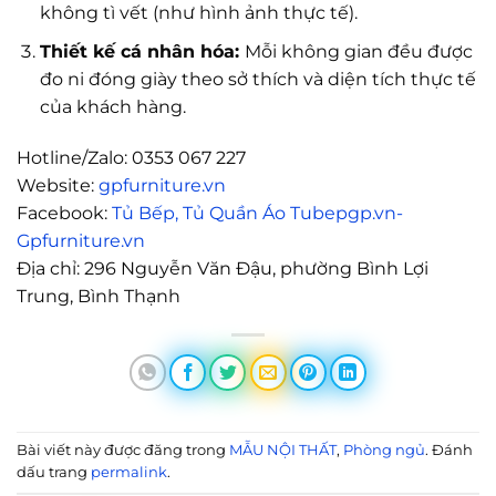
không tì vết (như hình ảnh thực tế).
Thiết kế cá nhân hóa:
Mỗi không gian đều được
đo ni đóng giày theo sở thích và diện tích thực tế
của khách hàng.
Hotline/Zalo: 0353 067 227
Website:
gpfurniture.vn
Facebook:
Tủ Bếp, Tủ Quần Áo Tubepgp.vn-
Gpfurniture.vn
Địa chỉ: 296 Nguyễn Văn Đậu, phường Bình Lợi
Trung, Bình Thạnh
Bài viết này được đăng trong
MẪU NỘI THẤT
,
Phòng ngủ
. Đánh
dấu trang
permalink
.