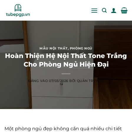
Bỏ
qua
nội
dung
MẪU NỘI THẤT
,
PHÒNG NGỦ
Hoàn Thiện Hệ Nội Thất Tone Trắng
Cho Phòng Ngủ Hiện Đại
ĐĂNG VÀO
07/03/2026
BỞI
QUẢN TRỊ VIÊN
Một phòng ngủ đẹp không cần quá nhiều chi tiết