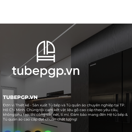
TUBEPGP.VN
Đơn vị Thiết kế - Sản xuất Tủ bếp và Tủ quần áo chuyên nghiệp tại TP.
Hồ Chí Minh. Chúng tôi cam kết vật liệu gỗ cao cấp theo yêu cầu,
không pha tạp; thi công sắc nét, tỉ mỉ. Đảm bảo mang đến Hệ tủ bếp &
Tủ quần áo cao cấp đạt chuẩn chất lượng!