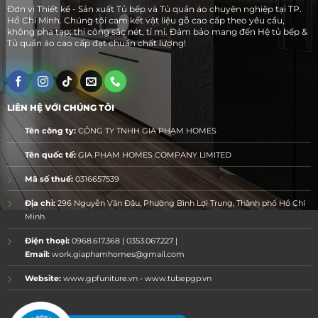
Đơn vị Thiết kế - Sản xuất Tủ bếp và Tủ quần áo chuyên nghiệp tại TP.
Hồ Chí Minh. Chúng tôi cam kết vật liệu gỗ cao cấp theo yêu cầu,
không pha tạp; thi công sắc nét, tỉ mỉ. Đảm bảo mang đến Hệ tủ bếp &
Tủ quần áo cao cấp đạt chuẩn chất lượng!
LIÊN HỆ VỚI CHÚNG TÔI
Tên công ty:
CÔNG TY TNHH GIA PHẠM HOMES
Tên quốc tế:
GIA PHAM HOMES COMPANY LIMITED
Mã số thuế:
0316657539
Địa chỉ:
296 Nguyễn Văn Đậu, Phường Bình Lợi Trung, Thành phố Hồ Chí
Minh
Điện thoại:
0968.617.368 | 0353.067.227 |
Email:
work.giaphamhomes@gmail.com
Website:
www.gpfuniture.vn - www.tubepgp.vn