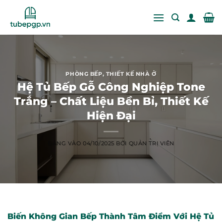
Bỏ
qua
nội
dung
PHÒNG BẾP
,
THIẾT KẾ NHÀ Ở
Hệ Tủ Bếp Gỗ Công Nghiệp Tone
Trắng – Chất Liệu Bền Bỉ, Thiết Kế
Hiện Đại
ĐĂNG VÀO
04/10/2025
BỞI
QUẢN TRỊ VIÊN
Biến Không Gian Bếp Thành Tâm Điểm Với Hệ Tủ