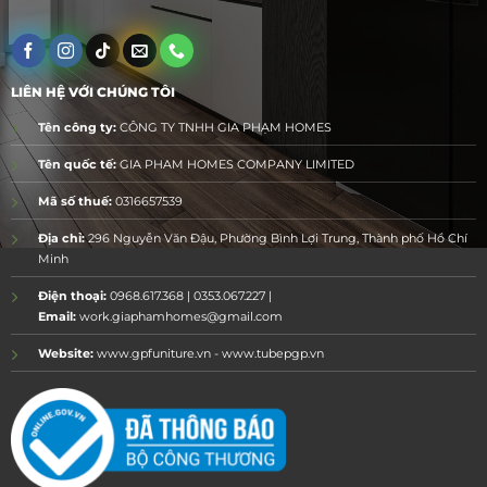
LIÊN HỆ VỚI CHÚNG TÔI
Tên công ty:
CÔNG TY TNHH GIA PHẠM HOMES
Tên quốc tế:
GIA PHAM HOMES COMPANY LIMITED
Mã số thuế:
0316657539
Địa chỉ:
296 Nguyễn Văn Đậu, Phường Bình Lợi Trung, Thành phố Hồ Chí
Minh
Điện thoại:
0968.617.368 | 0353.067.227 |
Email:
work.giaphamhomes@gmail.com
Website:
www.gpfuniture.vn - www.tubepgp.vn