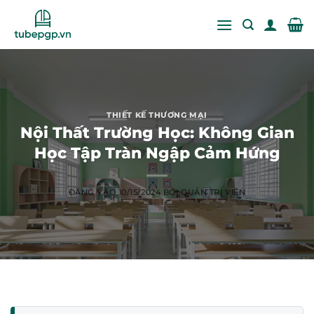
Bỏ
qua
nội
dung
THIẾT KẾ THƯƠNG MẠI
Nội Thất Trường Học: Không Gian
Học Tập Tràn Ngập Cảm Hứng
ĐĂNG VÀO
10/15/2024
BỞI
QUẢN TRỊ VIÊN