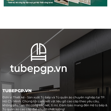
TUBEPGP.VN
Đơn vị Thiết kế - Sản xuất Tủ bếp và Tủ quần áo chuyên nghiệp tại TP.
Hồ Chí Minh. Chúng tôi cam kết vật liệu gỗ cao cấp theo yêu cầu,
không pha tạp; thi công sắc nét, tỉ mỉ. Đảm bảo mang đến Hệ tủ bếp &
Tủ quần áo cao cấp đạt chuẩn chất lượng!