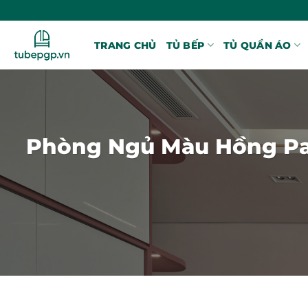
Bỏ
qua
nội
TRANG CHỦ
TỦ BẾP
TỦ QUẦN ÁO
dung
Phòng Ngủ Màu Hồng Pas