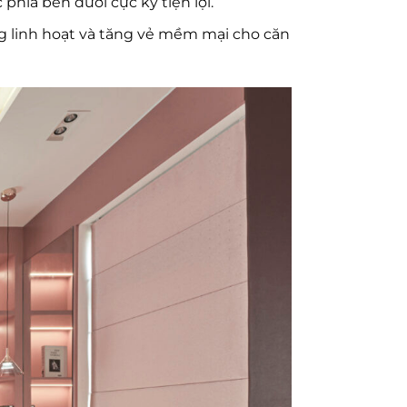
 phía bên dưới cực kỳ tiện lợi.
g linh hoạt và tăng vẻ mềm mại cho căn