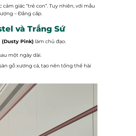
c cảm giác “trẻ con”. Tuy nhiên, với mẫu
thượng – Đẳng cấp.
tel và Trắng Sứ
 (Dusty Pink)
làm chủ đạo.
sau một ngày dài.
àn gỗ xương cá, tạo nên tổng thể hài