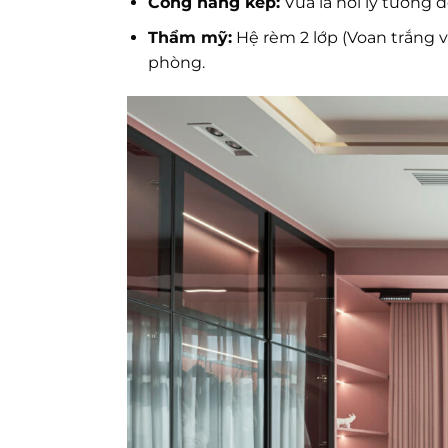
Công năng kép:
Vừa là nơi lý tưởng đ
Thẩm mỹ:
Hệ rèm 2 lớp (Voan trắng 
phòng.