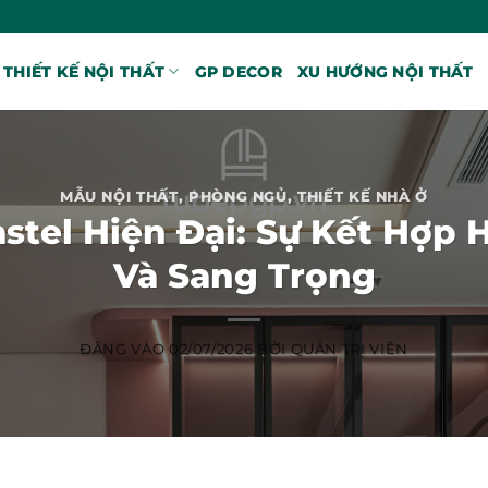
THIẾT KẾ NỘI THẤT
GP DECOR
XU HƯỚNG NỘI THẤT
MẪU NỘI THẤT
,
PHÒNG NGỦ
,
THIẾT KẾ NHÀ Ở
tel Hiện Đại: Sự Kết Hợp 
Và Sang Trọng
ĐĂNG VÀO
02/07/2026
BỞI
QUẢN TRỊ VIÊN