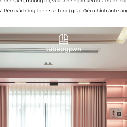
ể đọc sách, thưởng trà, vừa là hệ ngăn kéo lưu trữ đồ đạc
và Rèm vải hồng tone-sur-tone) giúp điều chỉnh ánh sán