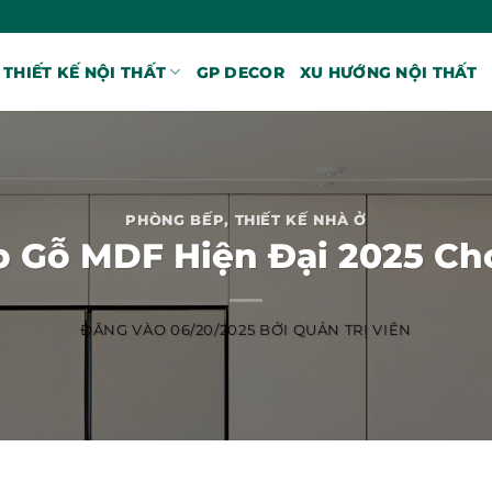
THIẾT KẾ NỘI THẤT
GP DECOR
XU HƯỚNG NỘI THẤT
PHÒNG BẾP
,
THIẾT KẾ NHÀ Ở
p Gỗ MDF Hiện Đại 2025 Ch
ĐĂNG VÀO
06/20/2025
BỞI
QUẢN TRỊ VIÊN