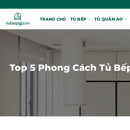
Bỏ
qua
nội
TRANG CHỦ
TỦ BẾP
TỦ QUẦN ÁO
dung
Top 5 Phong Cách Tủ Bế