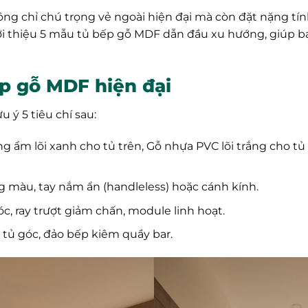
g chỉ chú trọng vẻ ngoài hiện đại mà còn đặt nặng tí
 giới thiệu 5 mẫu tủ bếp gỗ MDF dẫn đầu xu hướng, giúp
ếp gỗ MDF hiện đại
u ý 5 tiêu chí sau:
g ẩm lõi xanh cho tủ trên, Gỗ nhựa PVC lõi trắng cho tủ
ông màu, tay nắm ẩn (handleless) hoặc cánh kính.
óc, ray trượt giảm chấn, module linh hoạt.
n, tủ góc, đảo bếp kiêm quầy bar.