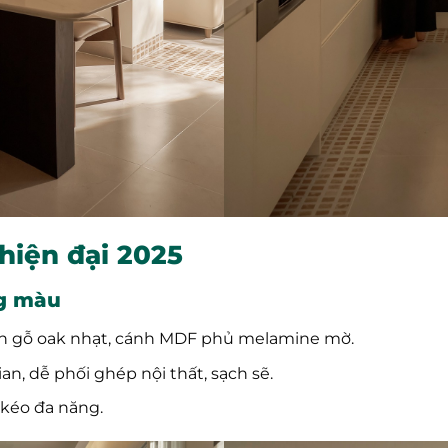
hiện đại 2025
ng màu
vân gỗ oak nhạt, cánh MDF phủ melamine mờ.
n, dễ phối ghép nội thất, sạch sẽ.
 kéo đa năng.