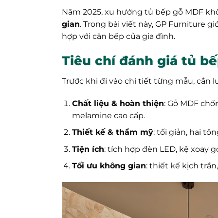
Năm 2025, xu hướng tủ bếp gỗ MDF khôn
gian
. Trong bài viết này, GP Furniture
hợp với căn bếp của gia đình.
Tiêu chí đánh giá tủ b
Trước khi đi vào chi tiết từng mẫu, cần lư
Chất liệu & hoàn thiện
: Gỗ MDF chốn
melamine cao cấp.
Thiết kế & thẩm mỹ
: tối giản, hai t
Tiện ích
: tích hợp đèn LED, kệ xoay g
Tối ưu không gian
: thiết kế kịch trầ