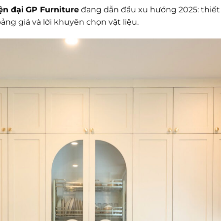
ện đại
GP Furniture
đang dẫn đầu xu hướng 2025: thiết k
ng giá và lời khuyên chọn vật liệu.