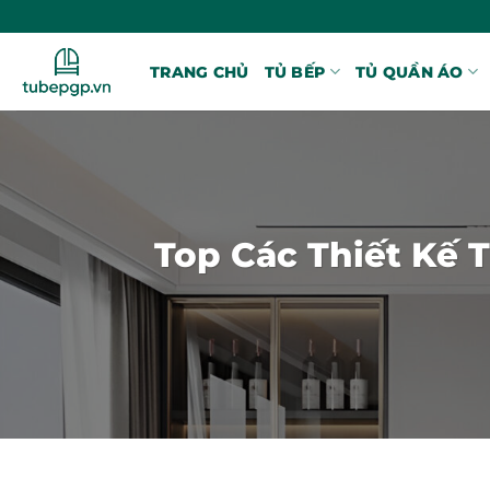
Bỏ
qua
nội
TRANG CHỦ
TỦ BẾP
TỦ QUẦN ÁO
dung
Top Các Thiết Kế 