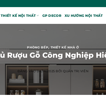
THIẾT KẾ NỘI THẤT
GP DECOR
XU HƯỚNG NỘI THẤT
PHÒNG BẾP
,
THIẾT KẾ NHÀ Ở
Tủ Rượu Gỗ Công Nghiệp Hi
ĐĂNG VÀO
04/14/2025
BỞI
QUẢN TRỊ VIÊN