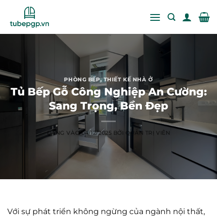
Bỏ
qua
nội
dung
PHÒNG BẾP
,
THIẾT KẾ NHÀ Ở
Tủ Bếp Gỗ Công Nghiệp An Cường:
Sang Trọng, Bền Đẹp
ĐĂNG VÀO
04/12/2025
BỞI
QUẢN TRỊ VIÊN
Với sự phát triển không ngừng của ngành nội thất,