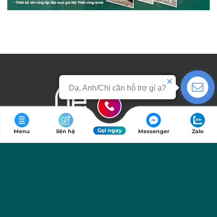
Dạ, Anh/Chị cần hỗ trợ gì ạ?
Liên hệ
Gọi ngay
Menu
liên hệ
Messenger
Zalo
GP Furniture
gpfurniture.vn - tubepgp.vn
Đơn vị Thiết kế - Sản xuất Tủ bếp và Tủ quần áo chuyên nghiệp tại TP.
Hồ Chí Minh. Chúng tôi cam kết vật liệu gỗ cao cấp theo yêu cầu,
không pha tạp; thi công sắc nét, tỉ mỉ. Đảm bảo mang đến Hệ tủ bếp &